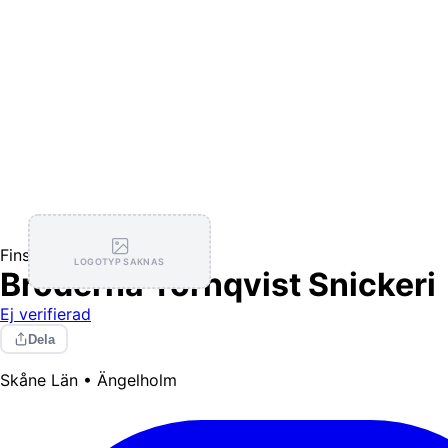
Finsnickeri
LOGOTYP SAKNAS
Bröderna Törnqvist Snickeri
Ej verifierad
Dela
Skåne Län • Ängelholm