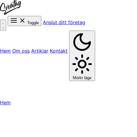
Anslut ditt företag
Toggle
Hem
Om oss
Artiklar
Kontakt
Mörkt läge
Hem