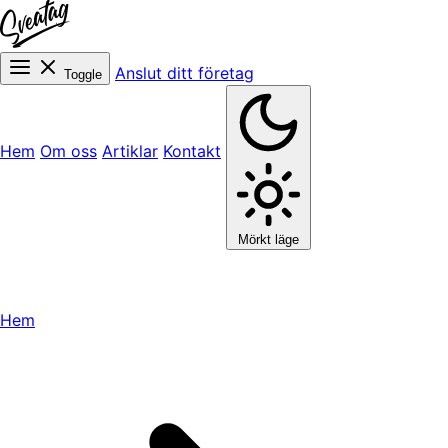
Anslut ditt företag
Toggle
Hem
Om oss
Artiklar
Kontakt
Mörkt läge
Hem