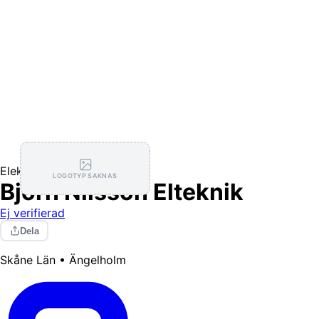
Elektriker
LOGOTYP SAKNAS
Björn Nilsson Elteknik
Ej verifierad
Dela
Skåne Län • Ängelholm