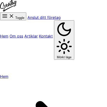
Anslut ditt företag
Toggle
Hem
Om oss
Artiklar
Kontakt
Mörkt läge
Hem