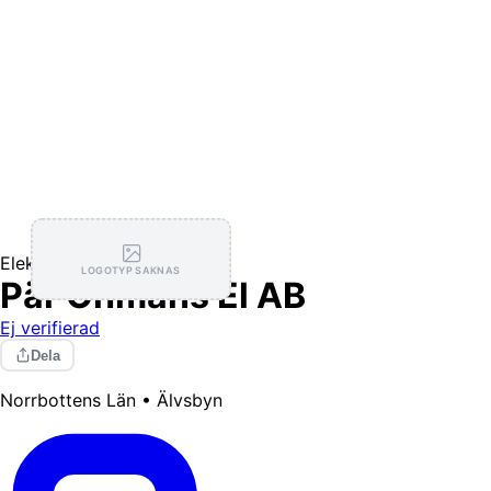
Elektriker
LOGOTYP SAKNAS
Pär Öhmans El AB
Ej verifierad
Dela
Norrbottens Län • Älvsbyn