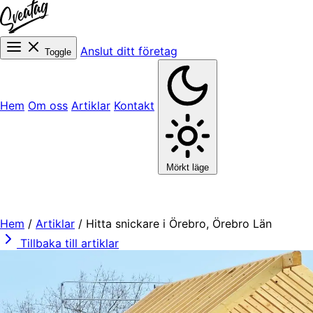
Anslut ditt företag
Toggle
Hem
Om oss
Artiklar
Kontakt
Mörkt läge
Hem
/
Artiklar
/
Hitta snickare i Örebro, Örebro Län
Tillbaka till artiklar