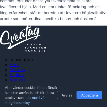
hemmet, erbjuder dessa yrkesverksamma snickare
kvalificerad hjälp. Med en stark lokal förankring och en
lång erfarenhet, står de beredda att leverera högkvalitativt
arbete som möter dina specifika behov och önskemål.
Information
Hem
Om oss
Artiklar
Kontakt
Anslut företag
Vi använder cookies för att förstå
Integritetspolicy
hur siten används och förbättra
Avvisa
Acceptera
upplevelsen.
Läs mer i vår
© 2026 Sveatag. Alla rättigheter förbehållna.
integritetspolicy