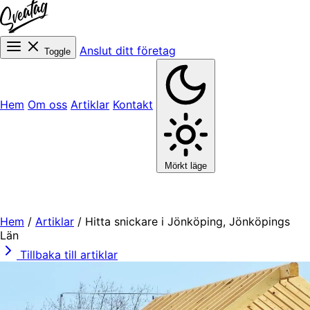
Anslut ditt företag
Toggle
Hem
Om oss
Artiklar
Kontakt
Mörkt läge
Hem
/
Artiklar
/
Hitta snickare i Jönköping, Jönköpings
Län
Tillbaka till artiklar