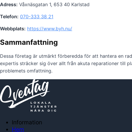
Adress:
Våxnäsgatan 1, 653 40 Karlstad
Telefon:
070-333 38 21
Webbplats:
https://www.byh.nu/
Sammanfattning
Dessa företag är utmärkt förberedda för att hantera en rad o
expertis sträcker sig över allt från akuta reparationer till 
problemets omfattning.
Information
Hem