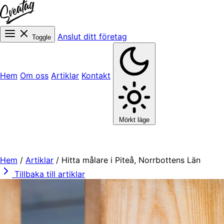
Anslut ditt företag
Toggle
Hem
Om oss
Artiklar
Kontakt
Mörkt läge
Hem
/
Artiklar
/
Hitta målare i Piteå, Norrbottens Län
Tillbaka till artiklar