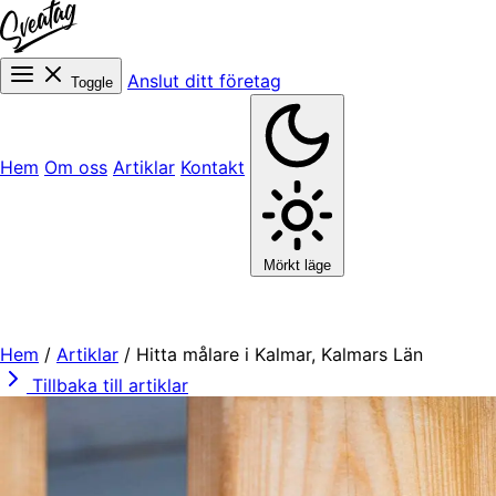
Anslut ditt företag
Toggle
Hem
Om oss
Artiklar
Kontakt
Mörkt läge
Hem
/
Artiklar
/
Hitta målare i Kalmar, Kalmars Län
Tillbaka till artiklar