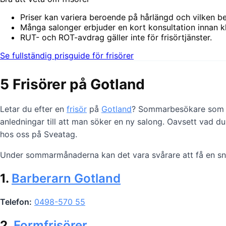
Priser kan variera beroende på hårlängd och vilken b
Många salonger erbjuder en kort konsultation innan kl
RUT- och ROT-avdrag gäller inte för frisörtjänster.
Se fullständig prisguide för frisörer
5 Frisörer på Gotland
Letar du efter en
frisör
på
Gotland
? Sommarbesökare som vil
anledningar till att man söker en ny salong. Oavsett vad du
hos oss på Sveatag.
Under sommarmånaderna kan det vara svårare att få en snabb
1.
Barberarn Gotland
Telefon:
0498-570 55
2.
Formfrisörer