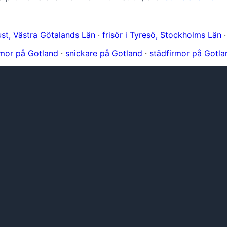
rust, Västra Götalands Län
·
frisör i Tyresö, Stockholms Län
mor på Gotland
·
snickare på Gotland
·
städfirmor på Gotla