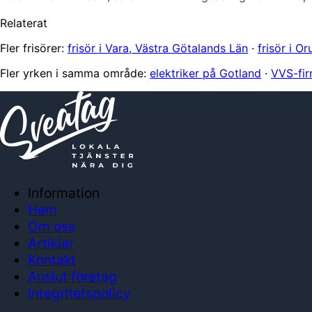
Relaterat
Fler frisörer:
frisör i Vara, Västra Götalands Län
·
frisör i O
Fler yrken i samma område:
elektriker på Gotland
·
VVS-fir
Information
Hem
Om oss
Artiklar
Kontakt
Anslut företag
Integritetspolicy