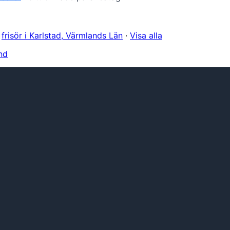
·
frisör i Karlstad, Värmlands Län
·
Visa alla
nd