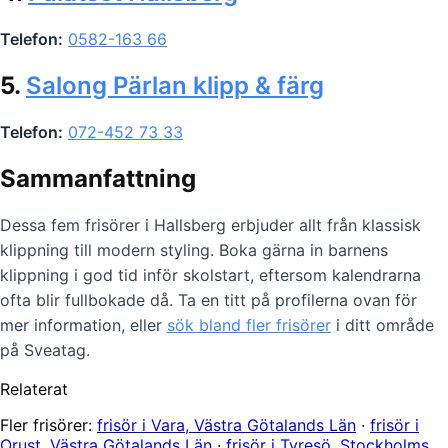
Telefon:
0582-163 66
5.
Salong Pärlan klipp & färg
Telefon:
072-452 73 33
Sammanfattning
Dessa fem frisörer i Hallsberg erbjuder allt från klassisk
klippning till modern styling. Boka gärna in barnens
klippning i god tid inför skolstart, eftersom kalendrarna
ofta blir fullbokade då. Ta en titt på profilerna ovan för
mer information, eller
sök bland fler frisörer
i ditt område
på Sveatag.
Relaterat
Fler frisörer:
frisör i Vara, Västra Götalands Län
·
frisör i
Orust, Västra Götalands Län
·
frisör i Tyresö, Stockholms