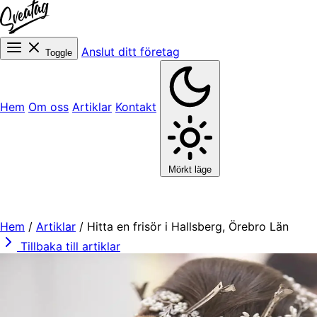
Anslut ditt företag
Toggle
Hem
Om oss
Artiklar
Kontakt
Mörkt läge
Hem
/
Artiklar
/
Hitta en frisör i Hallsberg, Örebro Län
Tillbaka till artiklar