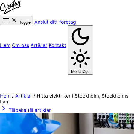
Anslut ditt företag
Toggle
Hem
Om oss
Artiklar
Kontakt
Mörkt läge
Hem
/
Artiklar
/
Hitta elektriker i Stockholm, Stockholms
Län
Tillbaka till artiklar