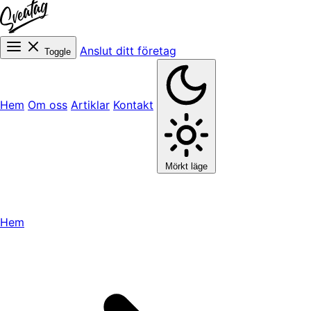
Anslut ditt företag
Toggle
Hem
Om oss
Artiklar
Kontakt
Mörkt läge
Hem