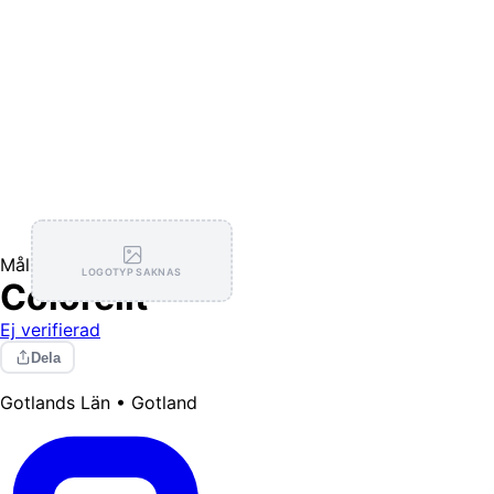
Målning / Tapetsering
LOGOTYP SAKNAS
Colorelit
Ej verifierad
Dela
Gotlands Län • Gotland